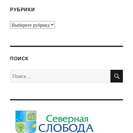
РУБРИКИ
Рубрики
ПОИСК
ПО
Искать: