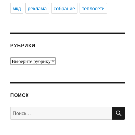
мкд
реклама
собрание
теплосети
РУБРИКИ
Рубрики
ПОИСК
ПО
Искать: