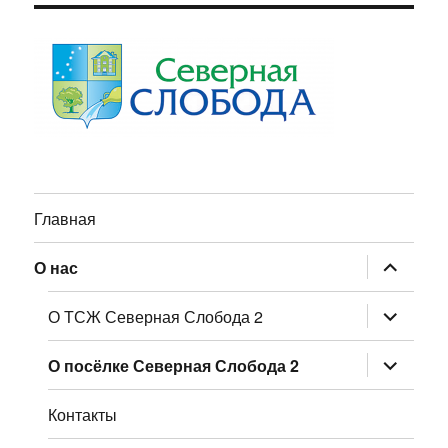
Главная
раскрыт
О нас
дочернее
меню
раскрыт
О ТСЖ Северная Слобода 2
дочернее
меню
раскрыт
О посёлке Северная Слобода 2
дочернее
меню
Контакты