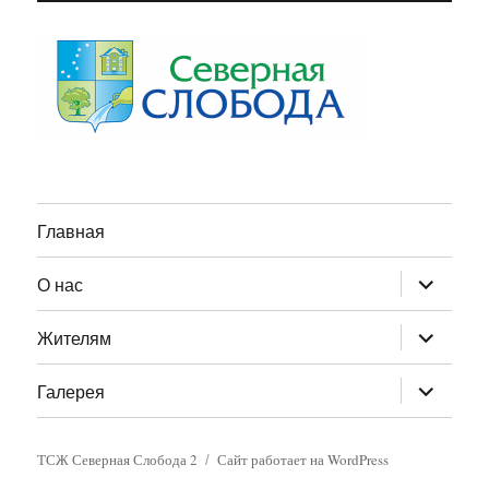
Главная
раскрыт
О нас
дочернее
меню
раскрыт
Жителям
дочернее
меню
раскрыт
Галерея
дочернее
меню
ТСЖ Северная Слобода 2
Сайт работает на WordPress