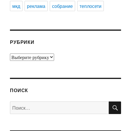
мкд
реклама
собрание
теплосети
РУБРИКИ
Рубрики
ПОИСК
ПО
Искать: