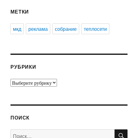
МЕТКИ
мкд
реклама
собрание
теплосети
РУБРИКИ
Рубрики
ПОИСК
ПО
Искать: