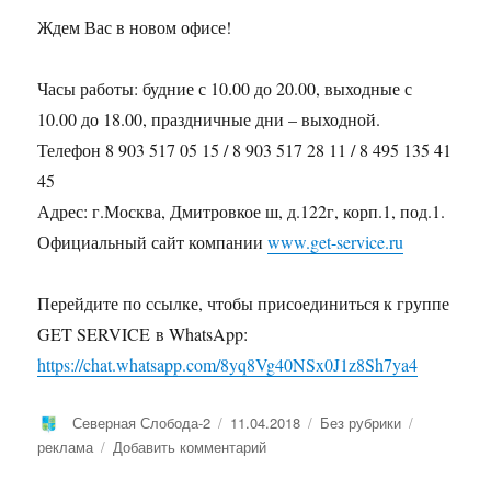
Ждем Вас в новом офисе!
Часы работы: будние с 10.00 до 20.00, выходные с
10.00 до 18.00, праздничные дни – выходной.
Телефон 8 903 517 05 15 / 8 903 517 28 11 / 8 495 135 41
45
Адрес: г.Москва, Дмитровкое ш, д.122г, корп.1, под.1.
Официальный сайт компании
www.get-service.ru
Перейдите по ссылке, чтобы присоединиться к группе
GET SERVICE в WhatsApp:
https://chat.whatsapp.com/8yq8Vg40NSx0J1z8Sh7ya4
Автор
Опубликовано
Рубрики
Метки
Северная Слобода-2
11.04.2018
Без рубрики
к
реклама
Добавить комментарий
записи