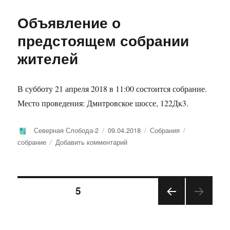
Открытие
офиса
Объявление о
«GET
SERVICE»
предстоящем собрании
на
жителей
территории
поселка
«Северная
Слобода»
В субботу 21 апреля 2018 в 11:00 состоится собрание.
Место проведения: Дмитровское шоссе, 122Дк3.
Автор
Опубликовано
Рубрики
Метки
Северная Слобода-2
09.04.2018
Собрания
к
собрание
Добавить комментарий
записи
Объявление
о
Пагинация
предстоящем
СТРАНИЦА
5
собрании
жителей
ПРЕ
записей
ДЫД
УЩА