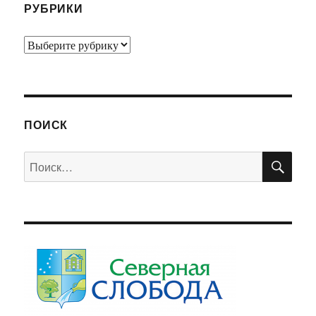
РУБРИКИ
Рубрики
ПОИСК
ПО
Искать: