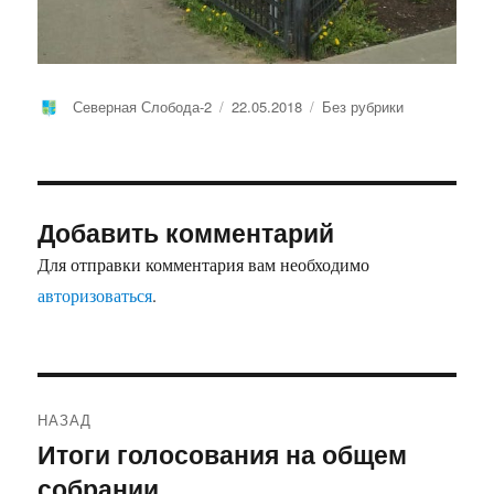
Автор
Опубликовано
Рубрики
Северная Слобода-2
22.05.2018
Без рубрики
Добавить комментарий
Для отправки комментария вам необходимо
авторизоваться
.
Навигация
НАЗАД
по
Итоги голосования на общем
Предыдущая
собрании
запись:
записям