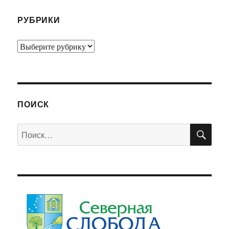
РУБРИКИ
Рубрики
ПОИСК
ПО
Искать: