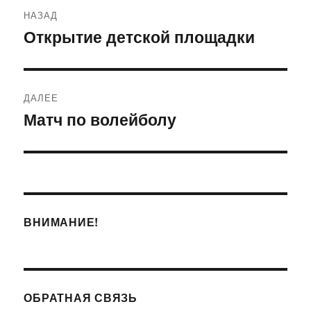
Навигация
НАЗАД
по
Открытие детской площадки
Предыдущая
запись:
записям
ДАЛЕЕ
Матч по волейболу
Следующая
запись:
ВНИМАНИЕ!
ОБРАТНАЯ СВЯЗЬ