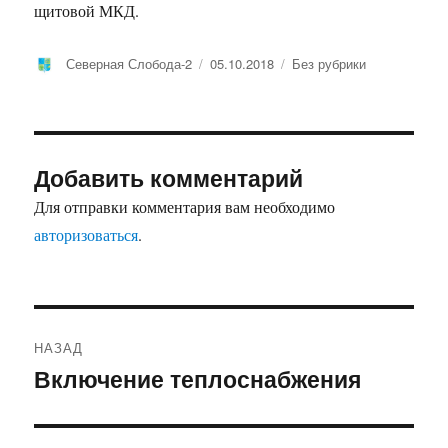
щитовой МКД.
Автор
Опубликовано
Рубрики
Северная Слобода-2
05.10.2018
Без рубрики
Добавить комментарий
Для отправки комментария вам необходимо
авторизоваться
.
Навигация
НАЗАД
по
Включение теплоснабжения
Предыдущая
запись:
записям