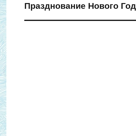
Празднование Нового Год
Следующая
запись: