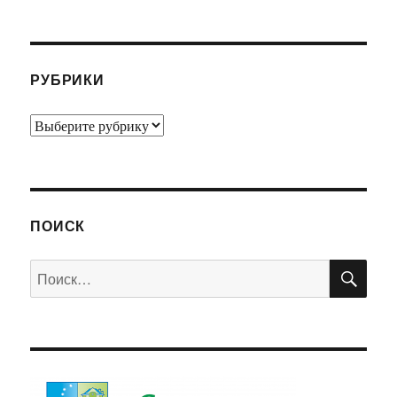
РУБРИКИ
Рубрики
ПОИСК
ПО
Искать: